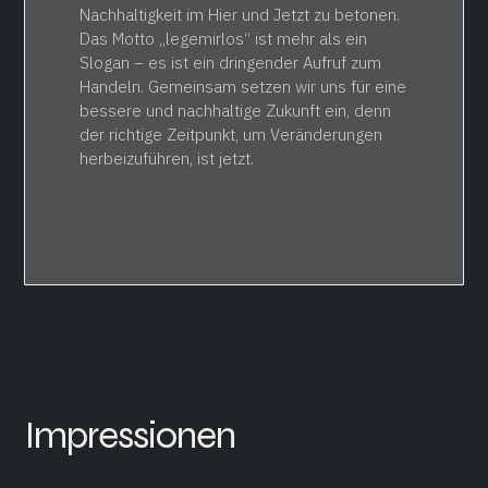
Nachhaltigkeit im Hier und Jetzt zu betonen.
Das Motto „legemirlos“ ist mehr als ein
Slogan – es ist ein dringender Aufruf zum
Handeln. Gemeinsam setzen wir uns für eine
bessere und nachhaltige Zukunft ein, denn
der richtige Zeitpunkt, um Veränderungen
herbeizuführen, ist jetzt.
Impressionen