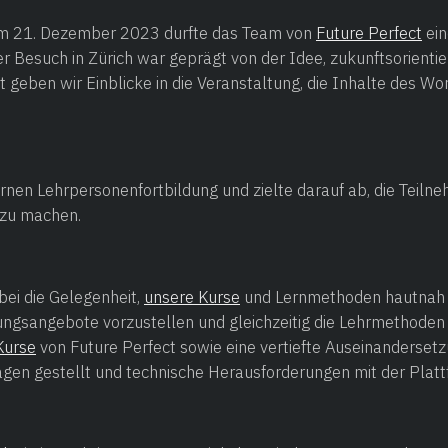
m 21. Dezember 2023 durfte das Team von
Future Perfect
ein
er Besuch in Zürich war geprägt von der Idee, zukunftsorient
t geben wir Einblicke in die Veranstaltung, die Inhalte des W
rnen Lehrpersonenfortbildung und zielte darauf ab, die Teiln
t zu machen.
bei die Gelegenheit,
unsere Kurse
und Lernmethoden hautnah z
gsangebote vorzustellen und gleichzeitig die Lehrmethoden in
Kurse
von Future Perfect sowie eine vertiefte Auseinanderset
agen gestellt und technische Herausforderungen mit der Plattf